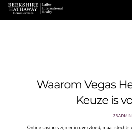
Skip
to
content
Waarom Vegas Her
Keuze is v
35ADMIN
Online casino’s zijn er in overvloed, maar slech