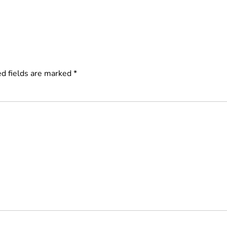
d fields are marked
*