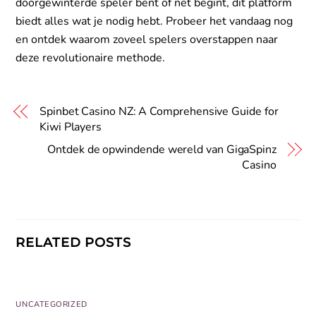
doorgewinterde speler bent of net begint, dit platform
biedt alles wat je nodig hebt. Probeer het vandaag nog
en ontdek waarom zoveel spelers overstappen naar
deze revolutionaire methode.
Spinbet Casino NZ: A Comprehensive Guide for
Kiwi Players
Ontdek de opwindende wereld van GigaSpinz
Casino
RELATED POSTS
UNCATEGORIZED