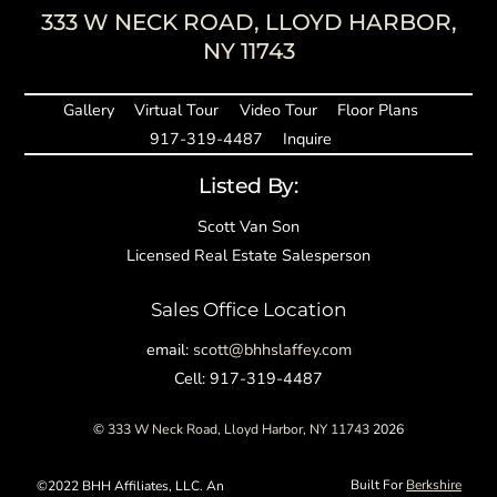
333 W NECK ROAD, LLOYD HARBOR,
NY 11743
Gallery
Virtual Tour
Video Tour
Floor Plans
917-319-4487
Inquire
Listed By:
Scott Van Son
Licensed Real Estate Salesperson
Sales Office Location
email:
scott@bhhslaffey.com
Cell: 917-319-4487
©
333 W Neck Road, Lloyd Harbor, NY 11743
2026
Built For
Berkshire
©2022 BHH Affiliates, LLC. An