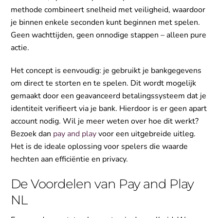
methode combineert snelheid met veiligheid, waardoor
je binnen enkele seconden kunt beginnen met spelen.
Geen wachttijden, geen onnodige stappen – alleen pure
actie.
Het concept is eenvoudig: je gebruikt je bankgegevens
om direct te storten en te spelen. Dit wordt mogelijk
gemaakt door een geavanceerd betalingssysteem dat je
identiteit verifieert via je bank. Hierdoor is er geen apart
account nodig. Wil je meer weten over hoe dit werkt?
Bezoek dan
pay and play
voor een uitgebreide uitleg.
Het is de ideale oplossing voor spelers die waarde
hechten aan efficiëntie en privacy.
De Voordelen van Pay and Play
NL