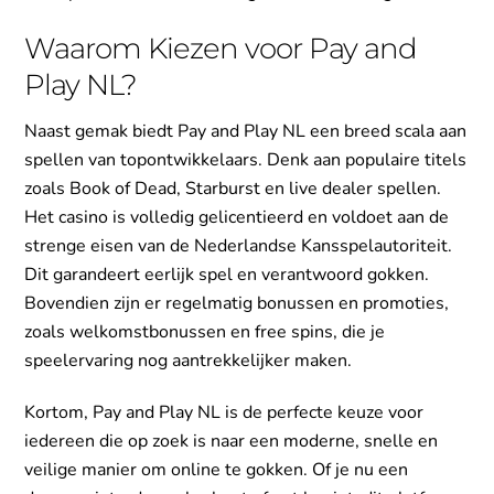
Waarom Kiezen voor Pay and
Play NL?
Naast gemak biedt Pay and Play NL een breed scala aan
spellen van topontwikkelaars. Denk aan populaire titels
zoals Book of Dead, Starburst en live dealer spellen.
Het casino is volledig gelicentieerd en voldoet aan de
strenge eisen van de Nederlandse Kansspelautoriteit.
Dit garandeert eerlijk spel en verantwoord gokken.
Bovendien zijn er regelmatig bonussen en promoties,
zoals welkomstbonussen en free spins, die je
speelervaring nog aantrekkelijker maken.
Kortom, Pay and Play NL is de perfecte keuze voor
iedereen die op zoek is naar een moderne, snelle en
veilige manier om online te gokken. Of je nu een