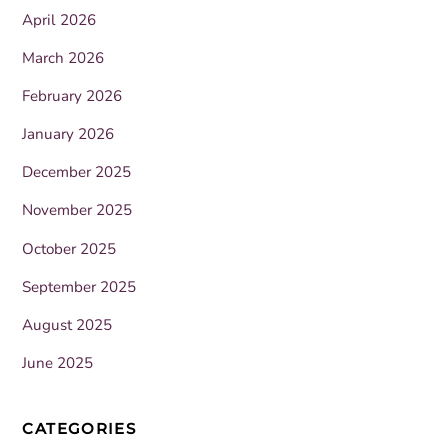
April 2026
March 2026
February 2026
January 2026
December 2025
November 2025
October 2025
September 2025
August 2025
June 2025
CATEGORIES