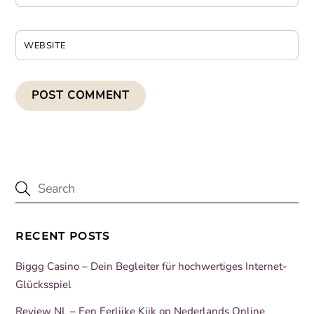
WEBSITE
RECENT POSTS
Biggg Casino – Dein Begleiter für hochwertiges Internet-
Glücksspiel
Review NL – Een Eerlijke Kijk op Nederlands Online