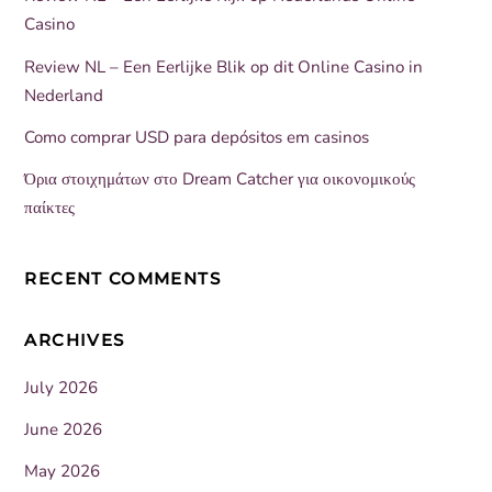
Casino
Review NL – Een Eerlijke Blik op dit Online Casino in
Nederland
Como comprar USD para depósitos em casinos
Όρια στοιχημάτων στο Dream Catcher για οικονομικούς
παίκτες
RECENT COMMENTS
ARCHIVES
July 2026
June 2026
May 2026