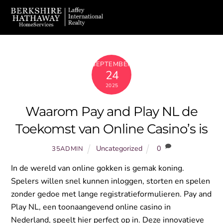
Skip
Men
to
content
SEPTEMBER
24
2025
Waarom Pay and Play NL de
Toekomst van Online Casino’s is
Uncategorized
0
35ADMIN
In de wereld van online gokken is gemak koning.
Spelers willen snel kunnen inloggen, storten en spelen
zonder gedoe met lange registratieformulieren. Pay and
Play NL, een toonaangevend online casino in
Nederland, speelt hier perfect op in. Deze innovatieve