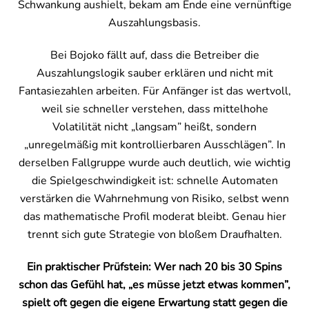
Schwankung aushielt, bekam am Ende eine vernünftige
Auszahlungsbasis.
Bei Bojoko fällt auf, dass die Betreiber die
Auszahlungslogik sauber erklären und nicht mit
Fantasiezahlen arbeiten. Für Anfänger ist das wertvoll,
weil sie schneller verstehen, dass mittelhohe
Volatilität nicht „langsam” heißt, sondern
„unregelmäßig mit kontrollierbaren Ausschlägen”. In
derselben Fallgruppe wurde auch deutlich, wie wichtig
die Spielgeschwindigkeit ist: schnelle Automaten
verstärken die Wahrnehmung von Risiko, selbst wenn
das mathematische Profil moderat bleibt. Genau hier
trennt sich gute Strategie von bloßem Draufhalten.
Ein praktischer Prüfstein: Wer nach 20 bis 30 Spins
schon das Gefühl hat, „es müsse jetzt etwas kommen”,
spielt oft gegen die eigene Erwartung statt gegen die