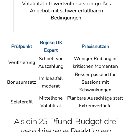
Volatilität oft wertvoller als ein großes
Angebot mit schwer erfüllbaren
Bedingungen.
Bojoko UK
Prüfpunkt
Praxisnutzen
Expert
Schnell vor
Weniger Reibung in
Verifizierung
Auszahlung
kritischen Momenten
Besser passend für
Im Idealfall
Bonusumsatz
Sessions mit
moderat
Schwankungen
Mittelhohe
Planbare Ausschläge statt
Spielprofil
Volatilität
Extremverläufe
Als ein 25-Pfund-Budget drei
verschiedene Reaktionen