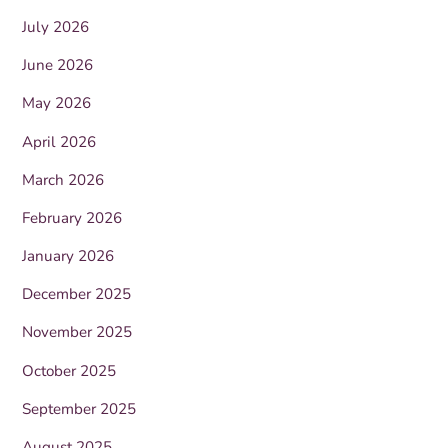
July 2026
June 2026
May 2026
April 2026
March 2026
February 2026
January 2026
December 2025
November 2025
October 2025
September 2025
August 2025