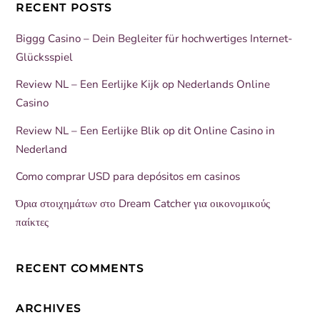
RECENT POSTS
Biggg Casino – Dein Begleiter für hochwertiges Internet-
Glücksspiel
Review NL – Een Eerlijke Kijk op Nederlands Online
Casino
Review NL – Een Eerlijke Blik op dit Online Casino in
Nederland
Como comprar USD para depósitos em casinos
Όρια στοιχημάτων στο Dream Catcher για οικονομικούς
παίκτες
RECENT COMMENTS
ARCHIVES