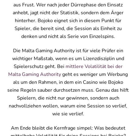
aus Frust. Wer nach jeder Dürrephase den Einsatz
anhebt, jagt nicht der Statistik, sondern dem Ärger
hinterher. Bojoko eignet sich in diesem Punkt für
Spieler, die bereit sind, die Session als Einheit zu
denken und nicht als Serie von Einzelspins.
Die Malta Gaming Authority ist für viele Prüfer ein
wichtiger Maßstab, wenn es um Lizenzdisziplin und
Spielerschutz geht. Bei
mittlere Volatilität bei der
Malta Gaming Authority
geht es weniger um Werbung
als um den Rahmen, in dem ein Casino wie Bojoko
seine Regeln sauber durchsetzen muss. Genau das hilft
Spielern, die nicht nur gewinnen, sondern auch
nachvollziehen wollen, warum eine Session so verlief,
wie sie verlief.
Am Ende bleibt die Kernfrage simpel: Was bedeutet
mittelhohe Volatilität für deine Sessions bei Bojoko?