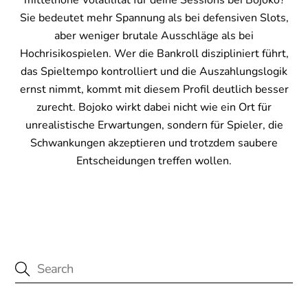
Sie bedeutet mehr Spannung als bei defensiven Slots,
aber weniger brutale Ausschläge als bei
Hochrisikospielen. Wer die Bankroll diszipliniert führt,
das Spieltempo kontrolliert und die Auszahlungslogik
ernst nimmt, kommt mit diesem Profil deutlich besser
zurecht. Bojoko wirkt dabei nicht wie ein Ort für
unrealistische Erwartungen, sondern für Spieler, die
Schwankungen akzeptieren und trotzdem saubere
Entscheidungen treffen wollen.