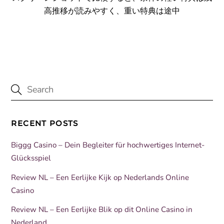
高推移が読みやすく、重い特典は途中
RECENT POSTS
Biggg Casino – Dein Begleiter für hochwertiges Internet-
Glücksspiel
Review NL – Een Eerlijke Kijk op Nederlands Online
Casino
Review NL – Een Eerlijke Blik op dit Online Casino in
Nederland