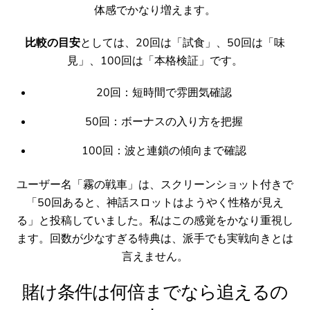
体感でかなり増えます。
比較の目安
としては、20回は「試食」、50回は「味
見」、100回は「本格検証」です。
20回：短時間で雰囲気確認
50回：ボーナスの入り方を把握
100回：波と連鎖の傾向まで確認
ユーザー名「霧の戦車」は、スクリーンショット付きで
「50回あると、神話スロットはようやく性格が見え
る」と投稿していました。私はこの感覚をかなり重視し
ます。回数が少なすぎる特典は、派手でも実戦向きとは
言えません。
賭け条件は何倍までなら追えるの