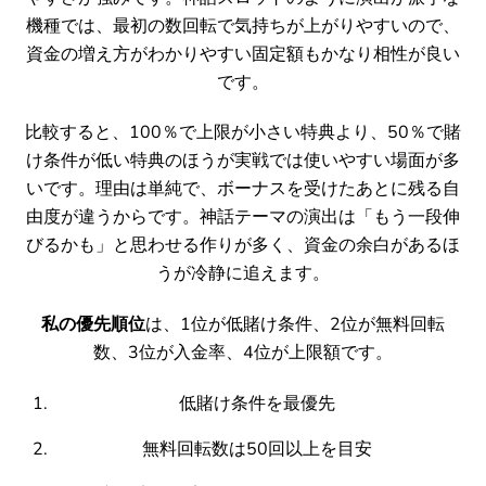
機種では、最初の数回転で気持ちが上がりやすいので、
資金の増え方がわかりやすい固定額もかなり相性が良い
です。
比較すると、100％で上限が小さい特典より、50％で賭
け条件が低い特典のほうが実戦では使いやすい場面が多
いです。理由は単純で、ボーナスを受けたあとに残る自
由度が違うからです。神話テーマの演出は「もう一段伸
びるかも」と思わせる作りが多く、資金の余白があるほ
うが冷静に追えます。
私の優先順位
は、1位が低賭け条件、2位が無料回転
数、3位が入金率、4位が上限額です。
低賭け条件を最優先
無料回転数は50回以上を目安