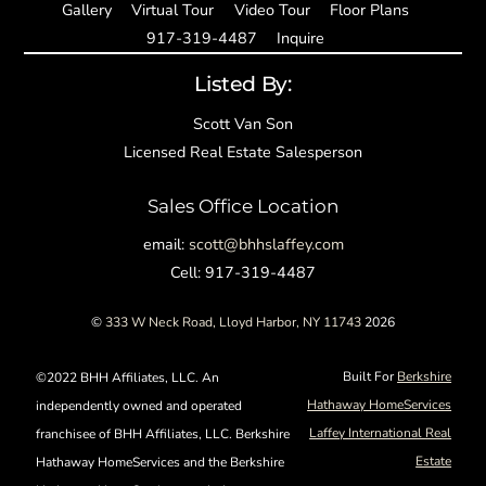
Gallery
Virtual Tour
Video Tour
Floor Plans
917-319-4487
Inquire
Listed By:
Scott Van Son
Licensed Real Estate Salesperson
Sales Office Location
email:
scott@bhhslaffey.com
Cell: 917-319-4487
©
333 W Neck Road, Lloyd Harbor, NY 11743
2026
Built For
Berkshire
©2022 BHH Affiliates, LLC. An
Hathaway HomeServices
independently owned and operated
Laffey International Real
franchisee of BHH Affiliates, LLC. Berkshire
Estate
Hathaway HomeServices and the Berkshire