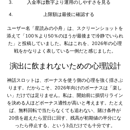
入金率は数字より運用のしやすさを見る
上限額は最後に確認する
ユーザー名「星読みの小舟」は、スクリーンショットを
添えて「100％より50％のほうが最後まで冷静でいられ
た」と投稿していました。私はこれを、2026年の心理
戦をかなりよく表している一例だと感じました。
演出に飲まれないための心理設計
神話スロットは、ボーナスを使う側の心理を強く揺さぶ
ります。だからこそ、2026年向けのボーナスは「楽し
い」だけでは足りません。私は、開始前に損切りライン
を決める人ほどボーナス適性が高いと考えます。たとえ
ば、無料回転で当たらなくても追わない、賭け条件が
20倍を超えたら翌日に回す、残高が初期値の半分にな
ったら停止する、という3点だけでも十分です。