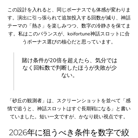
この設計を入れると、同じボーナスでも体感が変わりま
す。演出に引っ張られて追加投入する回数が減り、神話
テーマの「熱さ」を楽しみつつ、数字の冷静さを保てま
す。私はこのバランスが、koifortune神話スロットに合
うボーナス選びの核心だと思っています。
賭け条件が20倍を超えたら、気分では
なく回転数で判断したほうが失敗が少
ない。
「砂丘の観測者」は、スクリーンショットを並べて「感
情で追うと、神話スロットはすぐ長期戦になる」と書い
ていました。短い一文ですが、かなり鋭い視点です。
2026年に狙うべき条件を数字で絞