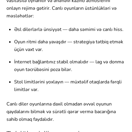
vasitəsilə oynanılır və ənənəvi kazino atmosferini
onlayn rejimə gətirir. Canlı oyunların üstünlükləri və
məsləhətlər:
Əsl dilerlərlə ünsiyyət — daha səmimi və canlı hiss.
Oyun ritmi daha yavaşdır — strategiya tətbiq etmək
üçün vaxt var.
İnternet bağlantınız stabil olmalıdır — lag və donma
oyun təcrübəsini poza bilər.
Stol limitlərini yoxlayın — müxtəlif otaqlarda fərqli
limitlər var.
Canlı diler oyunlarına daxil olmadan əvvəl oyunun
qaydalarını bilmək və sürətli qərar vermə bacarığına
sahib olmaq faydalıdır.