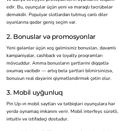
edir. Bu, oyunçular üçün yeni və maraqlı təcrübələr
deməkdir. Populyar slotlardan tutmuş canlı diler
oyunlarına qədər geniş seçim var.
2. Bonuslar və promosyonlar
Yeni gələnlər üçün xoş gəlmisiniz bonusları, davamlı
kampaniyalar, cashback və loyalty proqramları
mövcuddur. Amma bonusların şərtlərini diqqətlə
oxumaq vacibdir — artıq belə şərtləri bilmirsinizsə,
bonusun real dəyərini qiymətləndirmək çətin olur.
3. Mobil uyğunluq
Pin Up-ın mobil saytları və tətbiqləri oyunçulara hər
yerdə oynamaq imkanını verir. Mobil interfeys sürətli,
intuitiv və istifadəçi dostudur.