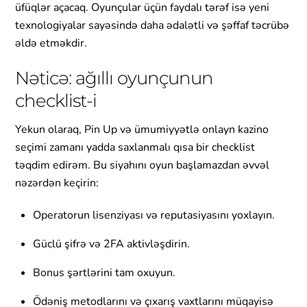
üfüqlər açacaq. Oyunçular üçün faydalı tərəf isə yeni
texnologiyalar sayəsində daha ədalətli və şəffaf təcrübə
əldə etməkdir.
Nəticə: ağıllı oyunçunun
checklist-i
Yekun olaraq, Pin Up və ümumiyyətlə onlayn kazino
seçimi zamanı yadda saxlanmalı qısa bir checklist
təqdim edirəm. Bu siyahını oyun başlamazdan əvvəl
nəzərdən keçirin:
Operatorun lisenziyası və reputasiyasını yoxlayın.
Güclü şifrə və 2FA aktivləşdirin.
Bonus şərtlərini tam oxuyun.
Ödəniş metodlarını və çıxarış vaxtlarını müqayisə