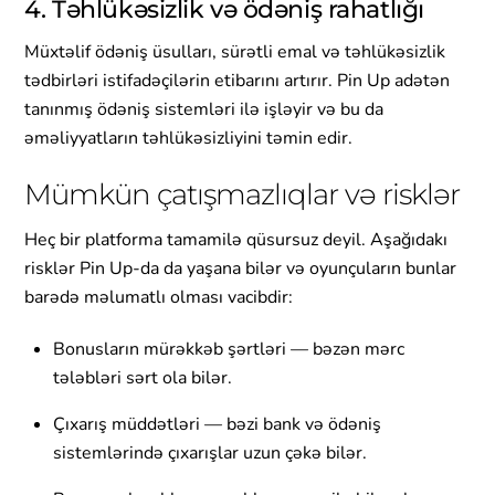
4. Təhlükəsizlik və ödəniş rahatlığı
Müxtəlif ödəniş üsulları, sürətli emal və təhlükəsizlik
tədbirləri istifadəçilərin etibarını artırır. Pin Up adətən
tanınmış ödəniş sistemləri ilə işləyir və bu da
əməliyyatların təhlükəsizliyini təmin edir.
Mümkün çatışmazlıqlar və risklər
Heç bir platforma tamamilə qüsursuz deyil. Aşağıdakı
risklər Pin Up-da da yaşana bilər və oyunçuların bunlar
barədə məlumatlı olması vacibdir:
Bonusların mürəkkəb şərtləri — bəzən mərc
tələbləri sərt ola bilər.
Çıxarış müddətləri — bəzi bank və ödəniş
sistemlərində çıxarışlar uzun çəkə bilər.