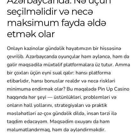
Azərbaycanda: Nə üçün
seçilməlidir və necə
maksimum fayda əldə
etmək olar
Onlayn kazinolar gündəlik həyatımızın bir hissəsinə
çevrilib. Azərbaycanda oyunçular həm əyləncə, həm də
gəlir məqsədilə müxtəlif platformalara üz tutur. Amma
bir çoxları üçün eyni sual qalır: hansı platforma
etibarlıdır, hansı bonuslar realdır və necə riskləri
minimuma endirmək olar? Bu məqalədə Pin Up Casino
haqqında hər şeyi — üstünlükləri, problemləri və
onların həll yollarını, strategiyaları və praktik
məsləhətləri az-çox gündəlik dildə, insan tərzi ilə
təqdim edəcəyəm. Məqsədim oxuyanı da həm
məlumatlandırmaq, həm də əyləndirməkdir.