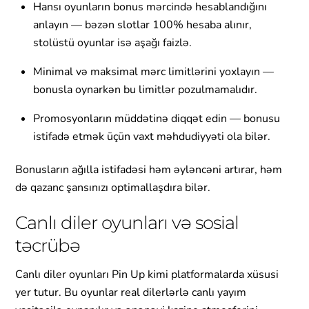
Hansı oyunların bonus mərcində hesablandığını
anlayın — bəzən slotlar 100% hesaba alınır,
stolüstü oyunlar isə aşağı faizlə.
Minimal və maksimal mərc limitlərini yoxlayın —
bonusla oynarkən bu limitlər pozulmamalıdır.
Promosyonların müddətinə diqqət edin — bonusu
istifadə etmək üçün vaxt məhdudiyyəti ola bilər.
Bonusların ağılla istifadəsi həm əyləncəni artırar, həm
də qazanc şansınızı optimallaşdıra bilər.
Canlı diler oyunları və sosial
təcrübə
Canlı diler oyunları Pin Up kimi platformalarda xüsusi
yer tutur. Bu oyunlar real dilerlərlə canlı yayım