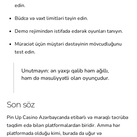
edin.
Büdcə və vaxt limitləri təyin edin.
Demo rejimindən istifadə edərək oyunları tanıyın.
Müraciət üçün müştəri dəstəyinin mövcudluğunu
test edin.
Unutmayın: ən yaxşı qalib həm ağıllı,
həm də məsuliyyətli olan oyunçudur.
Son söz
Pin Up Casino Azərbaycanda etibarlı və maraqlı təcrübə
təqdim edə bilən platformalardan biridir. Amma hər
platformada olduğu kimi, burada da uğur və