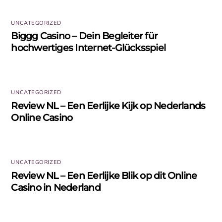
UNCATEGORIZED
Biggg Casino – Dein Begleiter für
hochwertiges Internet-Glücksspiel
UNCATEGORIZED
Review NL – Een Eerlijke Kijk op Nederlands
Online Casino
UNCATEGORIZED
Review NL – Een Eerlijke Blik op dit Online
Casino in Nederland
Back
To
Top