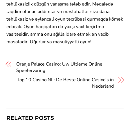
təhlükəsizlik düzgün yanaşma tələb edir. Məqalədə
təqdim olunan addımlar və məsləhətlər sizə daha
təhlükəsiz və əyləncəli oyun təcrübəsi qurmaqda kömək
edəcək. Oyun həqiqətən də yaxşı vaxt keçirtmə
vasitəsidir, amma onu ağılla idarə etmək ən vacib
məsələdir. Uğurlar və məsuliyyətli oyun!
Oranje Palace Casino: Uw Ultieme Online
Speelervaring
Top 10 Casino NL: De Beste Online Casino’s in
Nederland
RELATED POSTS