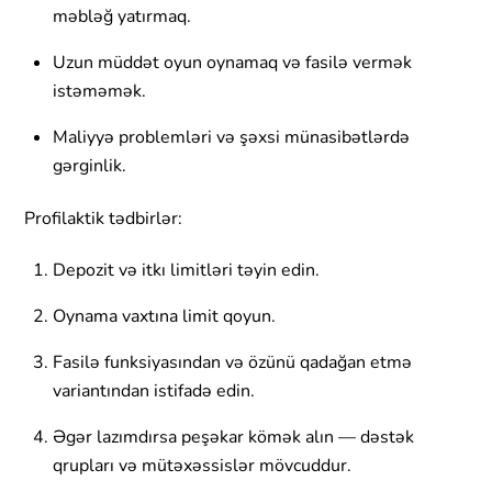
məbləğ yatırmaq.
Uzun müddət oyun oynamaq və fasilə vermək
istəməmək.
Maliyyə problemləri və şəxsi münasibətlərdə
gərginlik.
Profilaktik tədbirlər:
Depozit və itkı limitləri təyin edin.
Oynama vaxtına limit qoyun.
Fasilə funksiyasından və özünü qadağan etmə
variantından istifadə edin.
Əgər lazımdırsa peşəkar kömək alın — dəstək
qrupları və mütəxəssislər mövcuddur.