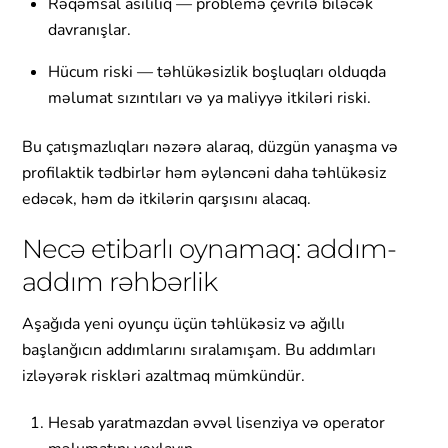
Rəqəmsal asılılıq — problemə çevrilə biləcək
davranışlar.
Hücum riski — təhlükəsizlik boşluqları olduqda
məlumat sızıntıları və ya maliyyə itkiləri riski.
Bu çatışmazlıqları nəzərə alaraq, düzgün yanaşma və
profilaktik tədbirlər həm əyləncəni daha təhlükəsiz
edəcək, həm də itkilərin qarşısını alacaq.
Necə etibarlı oynamaq: addım-
addım rəhbərlik
Aşağıda yeni oyunçu üçün təhlükəsiz və ağıllı
başlanğıcın addımlarını sıralamışam. Bu addımları
izləyərək riskləri azaltmaq mümkündür.
Hesab yaratmazdan əvvəl lisenziya və operator