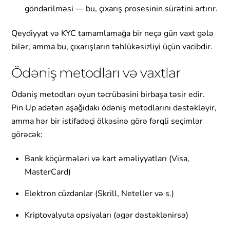
göndərilməsi — bu, çıxarış prosesinin sürətini artırır.
Qeydiyyat və KYC tamamlamağa bir neçə gün vaxt gələ
bilər, amma bu, çıxarışların təhlükəsizliyi üçün vacibdir.
Ödəniş metodları və vaxtlar
Ödəniş metodları oyun təcrübəsini birbaşa təsir edir.
Pin Up adətən aşağıdakı ödəniş metodlarını dəstəkləyir,
amma hər bir istifadəçi ölkəsinə görə fərqli seçimlər
görəcək:
Bank köçürmələri və kart əməliyyatları (Visa,
MasterCard)
Elektron cüzdanlar (Skrill, Neteller və s.)
Kriptovalyuta opsiyaları (əgər dəstəklənirsə)