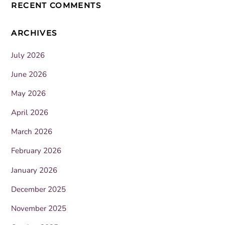
RECENT COMMENTS
ARCHIVES
July 2026
June 2026
May 2026
April 2026
March 2026
February 2026
January 2026
December 2025
November 2025