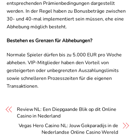
entsprechenden Prämienbedingungen dargestellt
werden. In der Regel haben zu Bonusbeträge zwischen
30- und 40-mal implementiert sein müssen, ehe eine
Abhebung möglich besteht.
Bestehen es Grenzen für Abhebungen?
Normale Spieler dürfen bis zu 5.000 EUR pro Woche
abheben. VIP-Mitglieder haben den Vorteil von
gesteigerten oder unbegrenzten Auszahlungslimits
sowie schnelleren Prozesszeiten für die eigenen
Transaktionen.
Review NL: Een Diepgaande Blik op dit Online
Casino in Nederland
Vegas Hero Casino NL: Jouw Gokparadijs in de
Nederlandse Online Casino Wereld