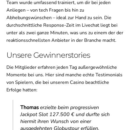
Team wurde umfassend trainiert, um dir bei jeden
Anliegen – von tech Fragen bis hin zu
Abhebungswünschen – ideal zur Hand zu sein. Die
durchschnittliche Response-Zeit im Livechat liegt bei
unter als zwei ganze Minuten, was uns zu einem der der
reaktionsschnellsten Anbieter in der Branche macht.
Unsere Gewinnerstories
Die Mitglieder erfahren jeden Tag außergewöhnliche
Momente bei uns. Hier sind manche echte Testimonials
von Spielern, die bei unserem Casino beachtliche
Erfolge hatten:
Thomas
erzielte beim progressiven
Jackpot Slot 127.500 € und durfte sich
hiermit ihren Wunsch von einer
ausgedehnten Globustour erfüllen.