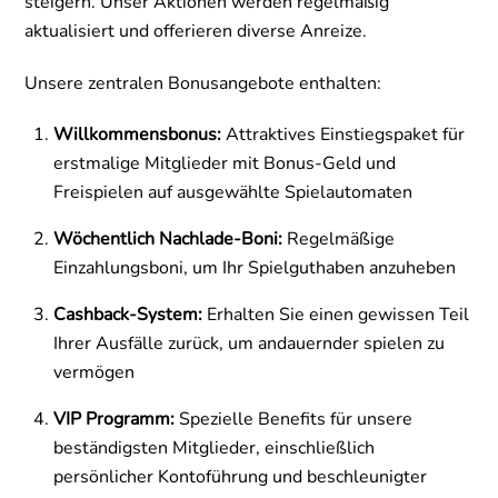
steigern. Unser Aktionen werden regelmäßig
aktualisiert und offerieren diverse Anreize.
Unsere zentralen Bonusangebote enthalten:
Willkommensbonus:
Attraktives Einstiegspaket für
erstmalige Mitglieder mit Bonus-Geld und
Freispielen auf ausgewählte Spielautomaten
Wöchentlich Nachlade-Boni:
Regelmäßige
Einzahlungsboni, um Ihr Spielguthaben anzuheben
Cashback-System:
Erhalten Sie einen gewissen Teil
Ihrer Ausfälle zurück, um andauernder spielen zu
vermögen
VIP Programm:
Spezielle Benefits für unsere
beständigsten Mitglieder, einschließlich
persönlicher Kontoführung und beschleunigter