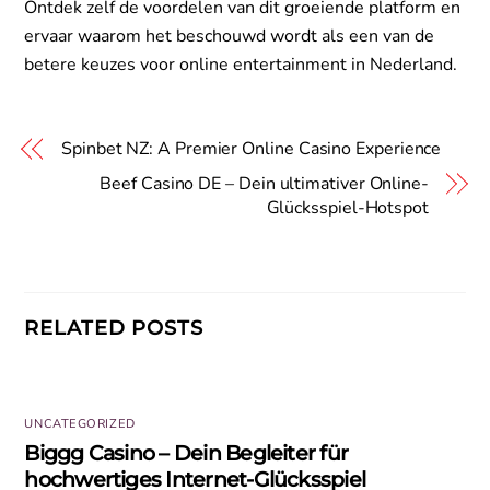
Ontdek zelf de voordelen van dit groeiende platform en
ervaar waarom het beschouwd wordt als een van de
betere keuzes voor online entertainment in Nederland.
Spinbet NZ: A Premier Online Casino Experience
Beef Casino DE – Dein ultimativer Online-
Glücksspiel-Hotspot
RELATED POSTS
UNCATEGORIZED
Biggg Casino – Dein Begleiter für
hochwertiges Internet-Glücksspiel