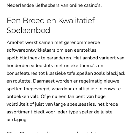
Nederlandse liefhebbers van online casino’s.
Een Breed en Kwalitatief
Spelaanbod
Amobet werkt samen met gerenommeerde
softwareontwikkelaars om een eersteklas
spelbibliotheek te garanderen. Het aanbod varieert van
honderden videoslots met unieke thema’s en
bonusfeatures tot klassieke tafelspellen zoals blackjack
en roulette. Daarnaast worden er regelmatig nieuwe
spellen toegevoegd, waardoor er altijd iets nieuws te
ontdekken valt. Of je nu een fan bent van hoge
volatiliteit of juist van lange speelsessies, het brede
assortiment biedt voor ieder type speler de juiste
uitdaging.