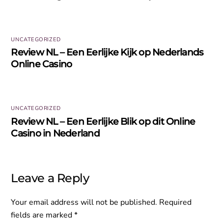
UNCATEGORIZED
Review NL – Een Eerlijke Kijk op Nederlands
Online Casino
UNCATEGORIZED
Review NL – Een Eerlijke Blik op dit Online
Casino in Nederland
Leave a Reply
Your email address will not be published.
Required
fields are marked
*