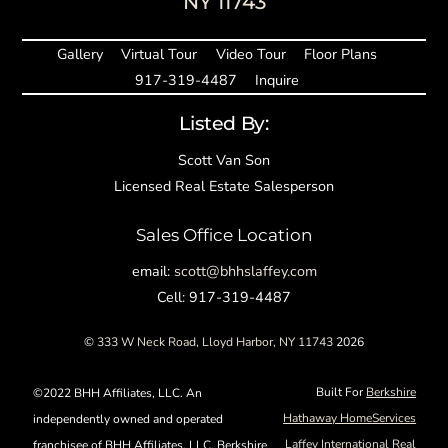
NY 11743
Gallery
Virtual Tour
Video Tour
Floor Plans
917-319-4487
Inquire
Listed By:
Scott Van Son
Licensed Real Estate Salesperson
Sales Office Location
email:
scott@bhhslaffey.com
Cell: 917-319-4487
©
333 W Neck Road, Lloyd Harbor, NY 11743
2026
Built For
Berkshire
©2022 BHH Affiliates, LLC. An
Hathaway HomeServices
independently owned and operated
Laffey International Real
franchisee of BHH Affiliates, LLC. Berkshire