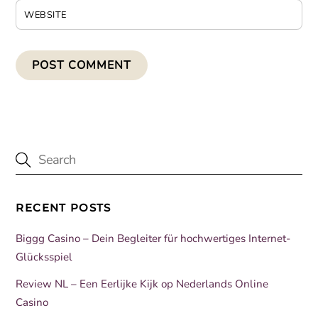
WEBSITE
RECENT POSTS
Biggg Casino – Dein Begleiter für hochwertiges Internet-
Glücksspiel
Review NL – Een Eerlijke Kijk op Nederlands Online
Casino