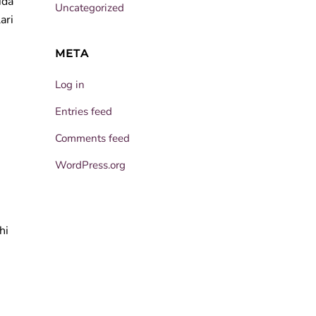
ida
Uncategorized
ari
META
Log in
Entries feed
Comments feed
WordPress.org
hi