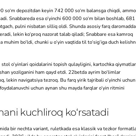
000 so‘m depozitdan keyin 742 000 so‘m balansga chiqdi, ammo
lmadi. Snabbareda esa o‘yinchi 600 000 so‘m bilan boshlab, 681
atgach, pulni nisbatan silliq oldi. Shunda asosiy farq daromadda
radi, lekin ko‘proq nazorat talab qiladi; Snabbare esa kamroq
 muhim bo‘ldi, chunki u o‘yin vaqtida til to‘sig‘iga duch kelishn
stol o‘yinlari qoidalarini topish qulayligini, kartochka qiymatlar
avshan yozilganini ham qayd etdi. 22betda ayrim bo‘limlar
lekin navigatsiya tezroq. Bu farq yirik tajribali o‘yinchi uchun
oydalanuvchi uchun aynan shu mayda farqlar o‘yin ritmini
imani kuchliroq ko‘rsatadi
mida bir nechta variant, ruletkada esa klassik va tezkor formatl