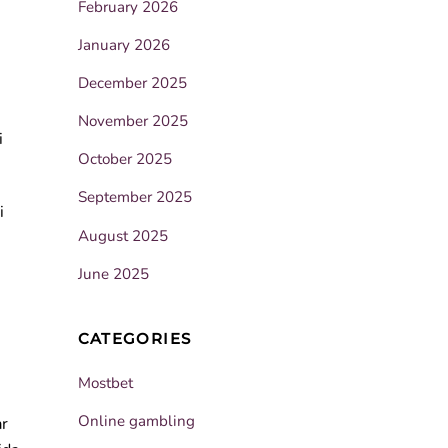
February 2026
January 2026
December 2025
November 2025
i
October 2025
September 2025
i
August 2025
June 2025
CATEGORIES
Mostbet
Online gambling
ar