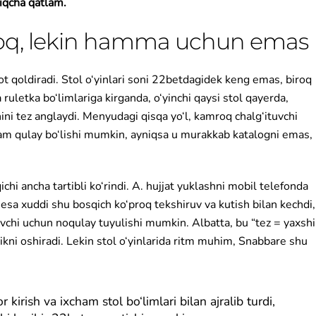
iqcha qatlam.
oq, lekin hamma uchun emas
 qoldiradi. Stol o‘yinlari soni 22betdagidek keng emas, biroq
a ruletka bo‘limlariga kirganda, o‘yinchi qaysi stol qayerda,
ini tez anglaydi. Menyudagi qisqa yo‘l, kamroq chalg‘ituvchi
ham qulay bo‘lishi mumkin, ayniqsa u murakkab katalogni emas,
chi ancha tartibli ko‘rindi. A. hujjat yuklashni mobil telefonda
esa xuddi shu bosqich ko‘proq tekshiruv va kutish bilan kechdi,
uvchi uchun noqulay tuyulishi mumkin. Albatta, bu “tez = yaxshi
ikni oshiradi. Lekin stol o‘yinlarida ritm muhim, Snabbare shu
irish va ixcham stol bo‘limlari bilan ajralib turdi,