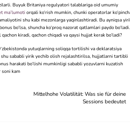
zilarli. Buyuk Britaniya regulyatori talablariga oid umumiy
t ma’lumoti
orqali ko‘rish mumkin, chunki operatorlar ko‘pinch
 amaliyotini shu kabi mezonlarga yaqinlashtiradi. Bu ayniqsa yiri
bonus bo‘lsa, shuncha ko‘proq nazorat qatlamlari paydo bo‘ladi.
 qachon kiradi, qachon chiqadi va qaysi hujjat kerak bo‘ladi?
zbekistonda yutuqlarning soliqqa tortilishi va deklaratsiya
u sababli yirik yechib olish rejalashtirilsa, hujjatlarni tartibli
nus harakati bo‘lishi mumkinligi sababli yozuvlarni kuzatish
r soni kam
Mittelhohe Volatilität: Was sie für deine
Sessions bedeutet