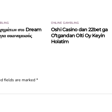
BLING
ONLINE GAMBLING
ιχημάτων στο Dream
Oshi Casino dan 22bet ga
για οικονομικούς
O’tgandan Olti Oy Keyin
Holatim
d fields are marked
*