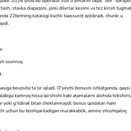
adi. 2026 yilda bu operator stol o‘yinlarini faqat “bor” darajas
rlash, stavka diapazoni, jonli dilerlar kesimi va tez kirish tugmal
ganda 22betning katalogi kuchli taassurot qoldiradi, chunki u
aydi.
on
pish osonroq
t
siga bevosita ta’sir qiladi. O‘yinchi bonusni ishlatganda, qaysi
 talabiga kamroq hissa qo‘shishi kabi atamalarni alohida tekshiris
lar yoki g‘ildirak bilan cheklanmaydi; bonus qoidalari ham
yinchi uchun bu boshqariladigan murakkablik, ammo shoshqaloq