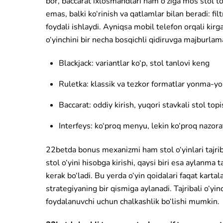
bor, baccarat ixlosmandlari ham o‘ziga mos stol top
emas, balki ko‘rinish va qatlamlar bilan beradi: filt
foydali ishlaydi. Ayniqsa mobil telefon orqali kir
o‘yinchini bir necha bosqichli qidiruvga majburlam
Blackjack: variantlar ko‘p, stol tanlovi keng
Ruletka: klassik va tezkor formatlar yonma-y
Baccarat: oddiy kirish, yuqori stavkali stol to
Interfeys: ko‘proq menyu, lekin ko‘proq nazora
22betda bonus mexanizmi ham stol o‘yinlari tajriba
stol o‘yini hisobga kirishi, qaysi biri esa aylanma
kerak bo‘ladi. Bu yerda o‘yin qoidalari faqat karta
strategiyaning bir qismiga aylanadi. Tajribali o‘
foydalanuvchi uchun chalkashlik bo‘lishi mumkin.