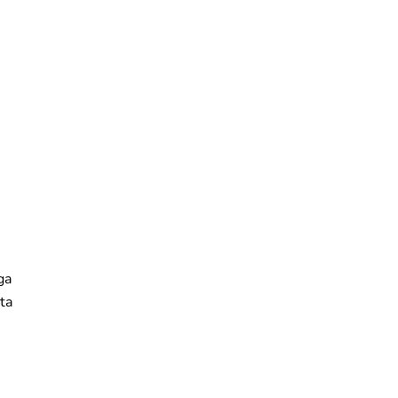
ga
ta