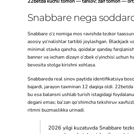
22betda kuchli tomon — tanlov; zaif tomon — ort
Snabbare nega soddar
Snabbare o‘z nomiga mos ravishda tezkor taassurot
asosiy yo‘nalishlar tartibli joylashgan. Blackjack v
minimal stavka qancha, qoidalar qanday farqlanish
banner va ixcham dizayn o‘zbek o‘yinchisi uchun 
bevosita stolga kirishni xohlasa.
Snabbareda real sinov paytida identifikatsiya bosqi
bajardi, jarayon taxminan 12 daqiqa oldi. 22betda 
bu esa balansni ushlab turish istagidagi foydalan
degani emas; ba’zan qo‘shimcha tekshiruv xavfsizl
ritmni buzmaslikka urinadi.
2026 yilgi kuzatuvda Snabbare tezkor k